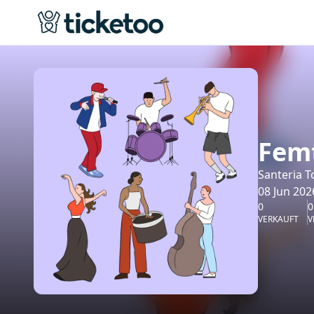
Femt
Santeria T
08 Jun 202
0
0
VERKAUFT
V