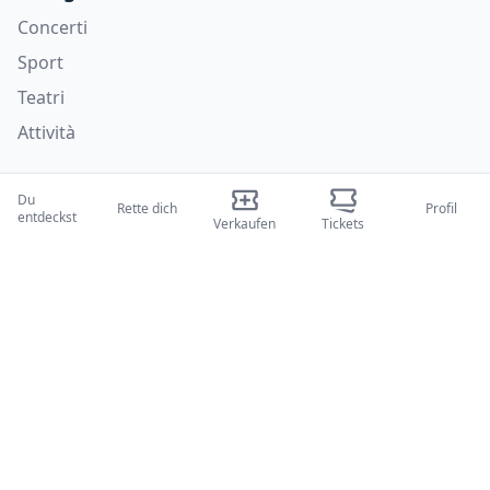
Concerti
Sport
Teatri
Attività
Wer wir sind
Du
Rette dich
Profil
entdeckst
Über uns
Verkaufen
Tickets
Blogs
Wie es funktioniert
Internationale Messen
Creator-Programm
Unterstützung
Richtlinien