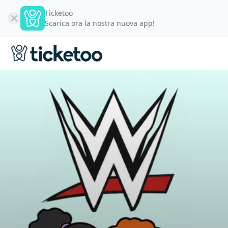
Ticketoo
Scarica ora la nostra nuova app!