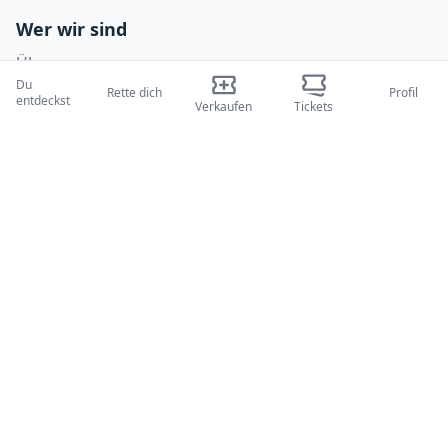
Wer wir sind
Über uns
Du
Rette dich
Profil
Blogs
entdeckst
Verkaufen
Tickets
Wie es funktioniert
Internationale Messen
Creator-Programm
Unterstützung
Richtlinien
FAQ
Datenschutzrichtlinie
Geschäftsbedingungen
Cookie-Richtlinie