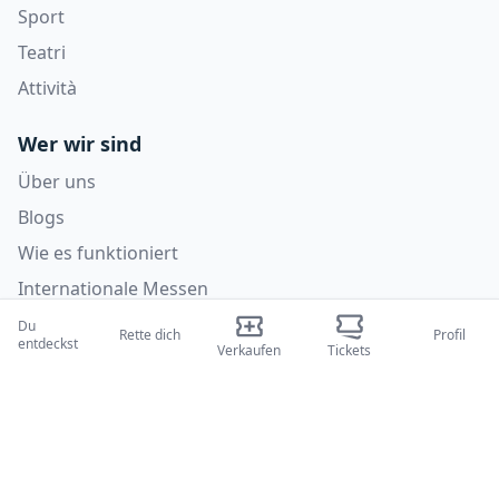
Sport
Teatri
Attività
Wer wir sind
Über uns
Blogs
Wie es funktioniert
Internationale Messen
Creator-Programm
Du
Rette dich
Profil
entdeckst
Verkaufen
Tickets
Unterstützung
Richtlinien
FAQ
Datenschutzrichtlinie