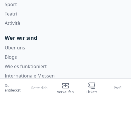
Sport
Teatri
Attività
Wer wir sind
Über uns
Blogs
Wie es funktioniert
Internationale Messen
Creator-Programm
Du
Rette dich
Profil
entdeckst
Verkaufen
Tickets
Unterstützung
Richtlinien
FAQ
Datenschutzrichtlinie